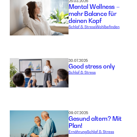
25.03.2026
Mental Wellness –
mehr Balance für
deinen Kopf
Schlaf & Stress
Wohlbefinden
30.07.2025
Good stress only
Schlaf & Stress
09.07.2025
Gesund altern? Mit
Plan!
Ernährung
Schlaf & Stress