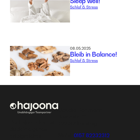
Sleep well!
Schlaf & Stress
08.05.2025
Bleib in Balance!
Schlaf & Stress
Claudia Hartmann
Rosenstr. 61
Bei hajoona kannst
72213 Altensteig
du dein eigenes,
Mobil:
0157 82232312
erfolgreiches