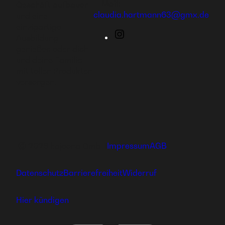
E-Mail:
Geschäft aufbauen
claudia.hartmann63@gmx.de
und eine
einzigartige
Instagram
Ausbildung
genießen oder dich
und deine Familie
mit tollen Produkten
versorgen.
Ⓒ 2026 hajoona GmbH
Impressum
AGB
Datenschutz
Barrierefreiheit
Widerruf
Hier kündigen