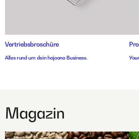
Vertriebsbroschüre
Pro
Alles rund um dein hajoona Business.
Your
Magazin