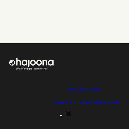
Claudia Hartmann
Rosenstr. 61
Bei hajoona kannst
72213 Altensteig
du dein eigenes,
Mobil:
0157 82232312
erfolgreiches
E-Mail:
Geschäft aufbauen
claudia.hartmann63@gmx.de
und eine
einzigartige
Instagram
Ausbildung
genießen oder dich
und deine Familie