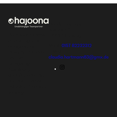
Claudia Hartmann
Rosenstr. 61
Bei hajoona kannst
72213 Altensteig
du dein eigenes,
Mobil:
0157 82232312
erfolgreiches
E-Mail:
Geschäft aufbauen
claudia.hartmann63@gmx.de
und eine
einzigartige
Instagram
Ausbildung
genießen oder dich
und deine Familie
mit tollen Produkten
versorgen.