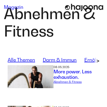
Skip
Magazin
Abnehmen &
to
content
Fitness
Alle Themen
Darm & Immun
Ernährun
>
08.05.2025
More power. Less
exhaustion.
Abnehmen & Fitness