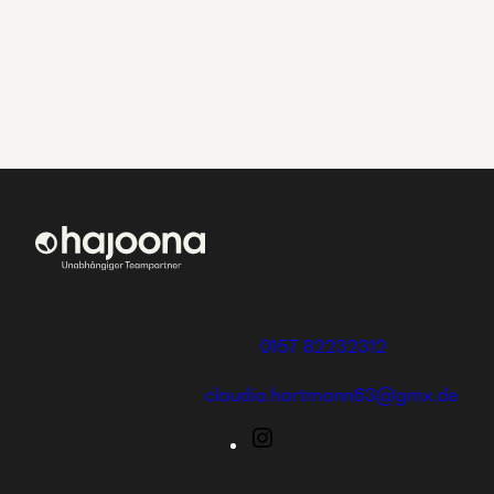
Claudia Hartmann
Rosenstr. 61
Bei hajoona kannst
72213 Altensteig
du dein eigenes,
Mobil:
0157 82232312
erfolgreiches
E-Mail:
Geschäft aufbauen
claudia.hartmann63@gmx.de
und eine
einzigartige
Instagram
Ausbildung
genießen oder dich