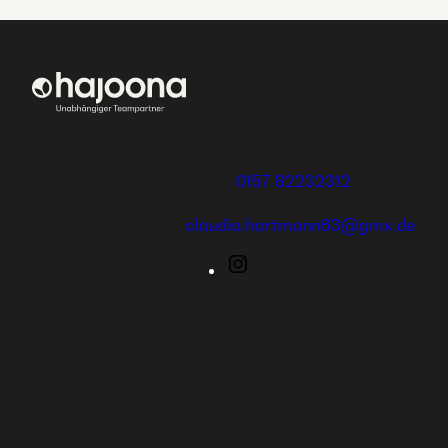
Claudia Hartmann
Rosenstr. 61
Bei hajoona kannst
72213 Altensteig
du dein eigenes,
Mobil:
0157 82232312
erfolgreiches
E-Mail:
Geschäft aufbauen
claudia.hartmann63@gmx.de
und eine
einzigartige
Instagram
Ausbildung
genießen oder dich
und deine Familie
mit tollen Produkten
versorgen.