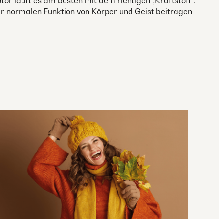
tor läuft es am besten mit dem richtigen „Kraftstoff“.
ur normalen Funktion von Körper und Geist beitragen