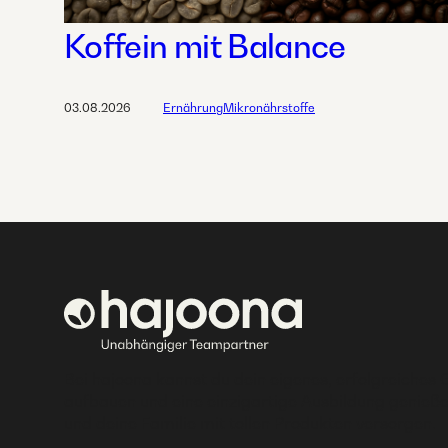
Koffein mit Balance
03.08.2026
Ernährung
Mikronährstoffe
Bei hajoona kannst du dein eigenes, erfolgreiches 
aufbauen und eine einzigartige Ausbildung genieße
und deine Familie mit tollen Produkten versorgen.