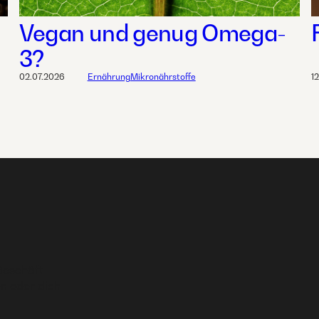
Vegan und genug Omega-
3?
02.07.2026
Ernährung
Mikronährstoffe
1
Geschäft
n oder dich