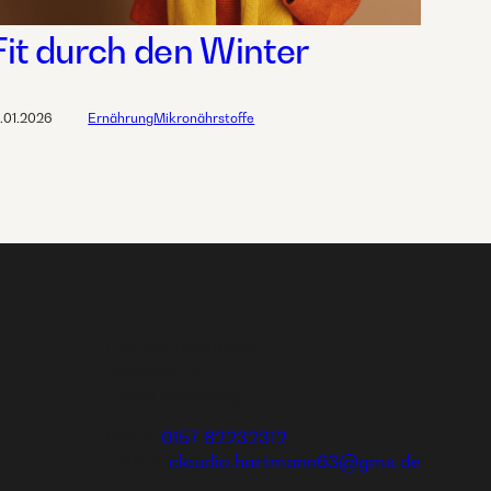
Fit durch den Winter
2.01.2026
Ernährung
Mikronährstoffe
Claudia Hartmann
Rosenstr. 61
72213 Altensteig
Mobil:
0157 82232312
E-Mail:
claudia.hartmann63@gmx.de