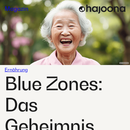
Skip
Magazin
to
content
Ernährung
Blue Zones:
Das
Geheimnis