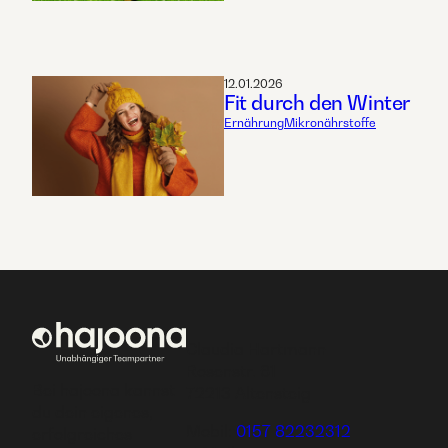
12.01.2026
Fit durch den Winter
Ernährung
Mikronährstoffe
Claudia Hartmann
Rosenstr. 61
Bei hajoona kannst
72213 Altensteig
du dein eigenes,
Mobil:
0157 82232312
erfolgreiches