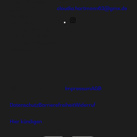
E-Mail:
Geschäft aufbauen
claudia.hartmann63@gmx.de
und eine
einzigartige
Instagram
Ausbildung
genießen oder dich
und deine Familie
mit tollen Produkten
versorgen.
Ⓒ 2026 hajoona GmbH
Impressum
AGB
Datenschutz
Barrierefreiheit
Widerruf
Hier kündigen